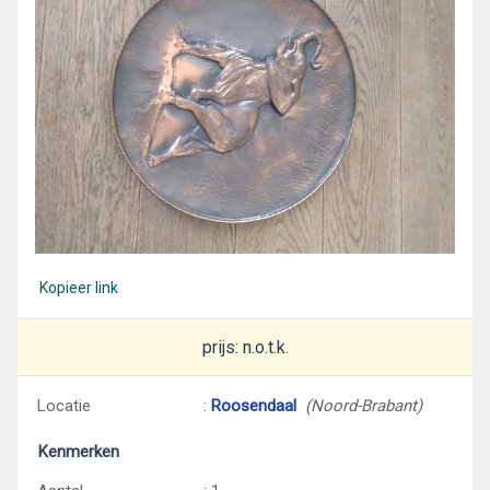
Kopieer link
prijs: n.o.t.k.
Locatie
:
Roosendaal
(Noord-Brabant)
Kenmerken