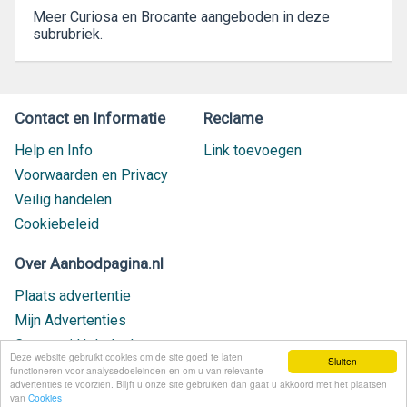
Meer Curiosa en Brocante aangeboden in deze
subrubriek.
Contact en Informatie
Reclame
Help en Info
Link toevoegen
Voorwaarden en Privacy
Veilig handelen
Cookiebeleid
Over Aanbodpagina.nl
Plaats advertentie
Mijn Advertenties
Contact / Helpdesk
Deze website gebruikt cookies om de site goed te laten
Sluiten
Nieuw geplaatst
functioneren voor analysedoeleinden en om u van relevante
advertenties te voorzien. Blijft u onze site gebruiken dan gaat u akkoord met het plaatsen
van
Cookies