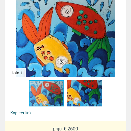
foto 1
fot
Kopieer link
prijs: € 2600