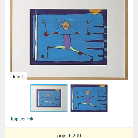
foto 1
fot
Kopieer link
prijs: € 200