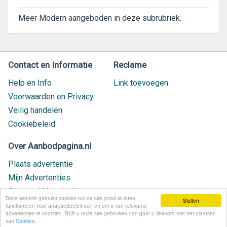
Meer Modern aangeboden in deze subrubriek.
Contact en Informatie
Reclame
Help en Info
Link toevoegen
Voorwaarden en Privacy
Veilig handelen
Cookiebeleid
Over Aanbodpagina.nl
Plaats advertentie
Mijn Advertenties
Contact / Helpdesk
Deze website gebruikt cookies om de site goed te laten
Sluiten
Nieuw geplaatst
functioneren voor analysedoeleinden en om u van relevante
advertenties te voorzien. Blijft u onze site gebruiken dan gaat u akkoord met het plaatsen
van
Cookies