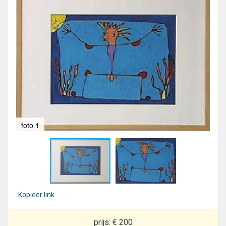
foto 1
fot
Kopieer link
prijs: € 200