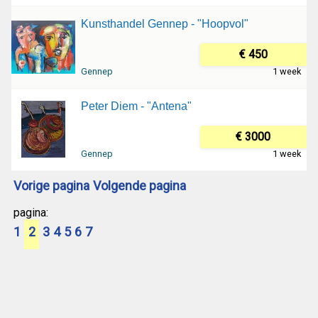
Kunsthandel Gennep - "Hoopvol"
€ 450
Gennep
1 week
Peter Diem - "Antena"
€ 3000
Gennep
1 week
Vorige pagina
Volgende pagina
pagina:
1
2
3
4
5
6
7