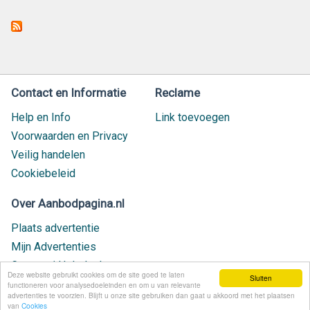
Contact en Informatie
Reclame
Help en Info
Link toevoegen
Voorwaarden en Privacy
Veilig handelen
Cookiebeleid
Over Aanbodpagina.nl
Plaats advertentie
Mijn Advertenties
Contact / Helpdesk
Deze website gebruikt cookies om de site goed te laten
Sluiten
Nieuw geplaatst
functioneren voor analysedoeleinden en om u van relevante
advertenties te voorzien. Blijft u onze site gebruiken dan gaat u akkoord met het plaatsen
van
Cookies